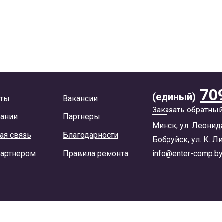
70
(единый)
кты
Вакансии
Заказать обратны
пании
Партнеры
Минск, ул. Леонид
ая связь
Благодарности
Бобруйск, ул. К. Л
партнером
Правила ремонта
info@enter-comp.b
ы соглашаетесь с условиями использования cookie-файлов.