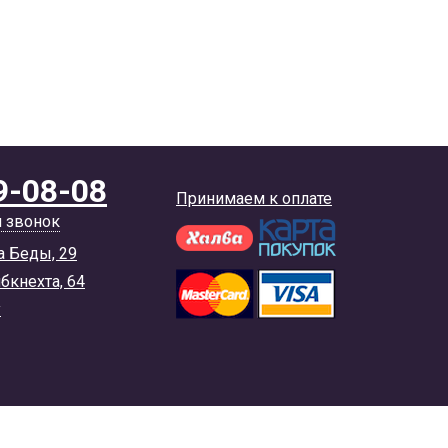
9-08-08
Принимаем к оплате
й звонок
а Беды, 29
ибкнехта, 64
y