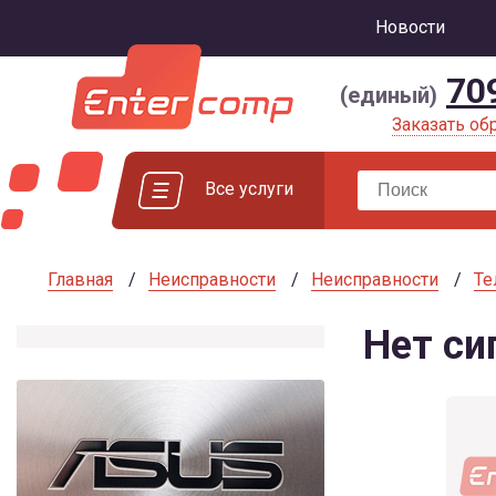
Новости
70
(единый)
Заказать об
Все услуги
Главная
Неисправности
Неисправности
Те
Нет си