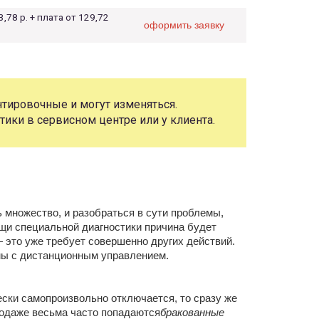
3,78 р. + плата от 129,72
оформить заявку
тировочные и могут изменяться.
тики в сервисном центре или у клиента.
ь множество, и разобраться в сути проблемы,
щи специальной диагностики причина будет
 — это уже требует совершенно других действий.
ы с дистанционным управлением.
ески самопроизвольно отключается, то сразу же
родаже весьма часто попадаются
бракованные