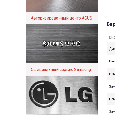
Авторизированный центр ASUS
Вар
Вид
Диа
Рем
Официальный сервис Samsung
Рем
Зам
Рем
Зам