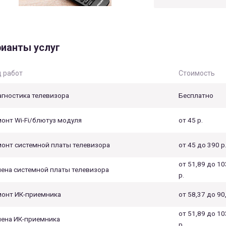
ианты услуг
 работ
Стоимость
гностика телевизора
Бесплатно
онт Wi-Fi/блютуз модуля
от 45 р.
онт системной платы телевизора
от 45 до 390 р
от 51,89 до 10
ена системной платы телевизора
р.
онт ИК-приемника
от 58,37 до 90,
от 51,89 до 10
ена ИК-приемника
р.