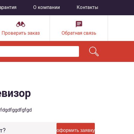
арантия
О компании
Контакты
Проверить заказ
Обратная связь
евизор
gfdgdfggdfgfgd
т?
оформить заявку