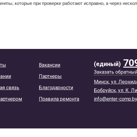
менты
, которые при проверке работают исправно, а через неск
70
(единый)
кты
Вакансии
Заказать обратны
пании
Партнеры
Минск, ул. Леонид
ая связь
Благодарности
Бобруйск, ул. К. Л
партнером
Правила ремонта
info@enter-comp.b
ы соглашаетесь с условиями использования cookie-файлов.