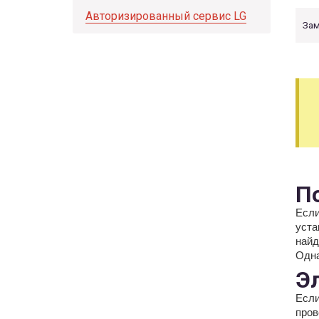
Авторизированный сервис LG
Зам
П
Если
уста
найд
Одна
Э
Если
пров