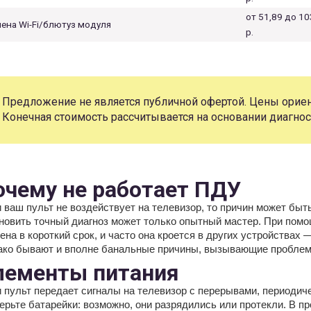
от 51,89 до 10
ена Wi-Fi/блютуз модуля
р.
Предложение не является публичной офертой. Цены ориен
Конечная стоимость рассчитывается на основании диагнос
очему не работает ПДУ
 ваш пульт не воздействует на телевизор, то причин может быт
новить точный диагноз может только опытный мастер. При помо
ена в короткий срок, и часто она кроется в других устройствах
ко бывают и вполне банальные причины, вызывающие проблем
лементы питания
 пульт передает сигналы на телевизор с перерывами, периодич
ерьте батарейки: возможно, они разрядились или протекли. В п