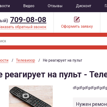
вости
Видео
Отзывы
Дисконт
Г
709-08-08
ный)
Оформить заявку
Заказать обратный звонок
ости
Телевизор
Не реагирует на пульт
е реагирует на пульт - Тел
dfgdfgdfgdfgdfgdf
Нужен ремон