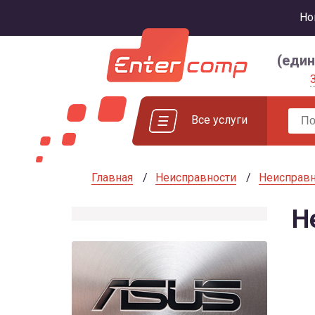
Но
(еди
Все услуги
Главная
Неисправности
Неисправн
Н