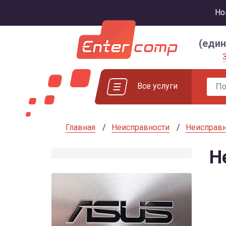
Но
(еди
Все услуги
Главная
Неисправности
Неисправн
Н