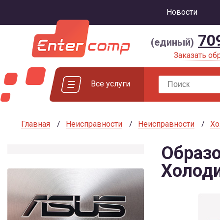
Новости
70
(единый)
Заказать об
Все услуги
Главная
Неисправности
Неисправности
Хо
Образо
Холод