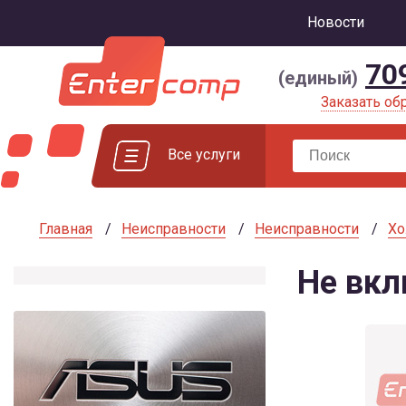
Новости
70
(единый)
Заказать об
Все услуги
Главная
Неисправности
Неисправности
Хо
Не вкл