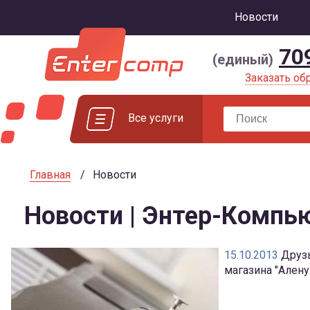
Новости
70
(единый)
Заказать об
Все услуги
Главная
Новости
Новости | Энтер-Компь
15.10.2013
Друзь
магазина "Алену