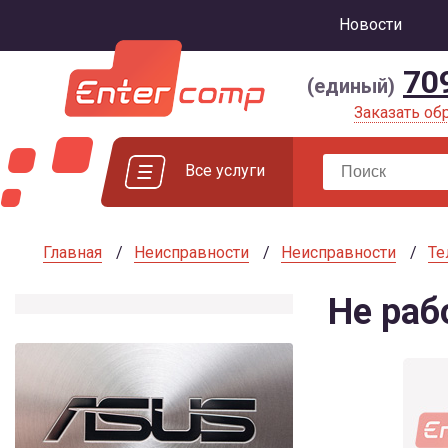
Новости
70
(единый)
Заказать об
Все услуги
Главная
Неисправности
Неисправности
Те
Не раб