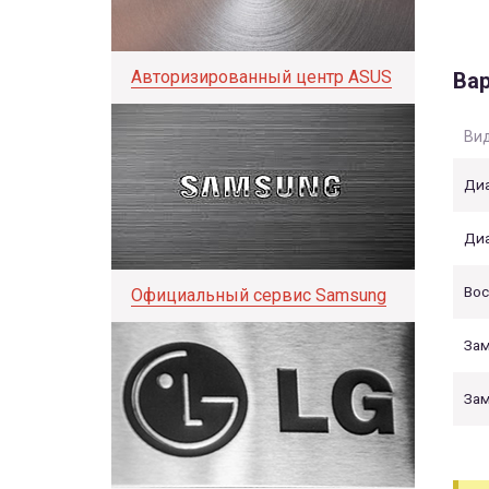
Авторизированный центр ASUS
Вар
Вид
Диа
Диа
Вос
Официальный сервис Samsung
Зам
Зам