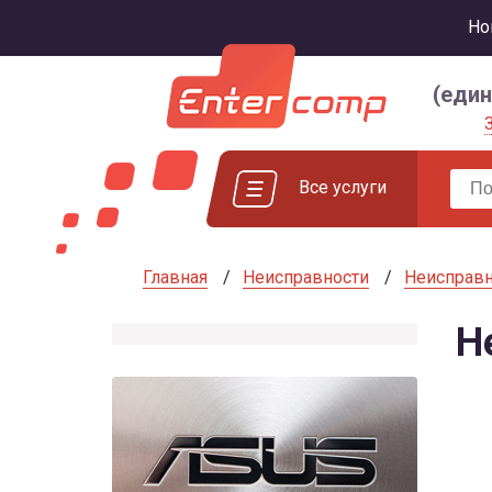
Но
(еди
Все услуги
Главная
Неисправности
Неисправн
Н