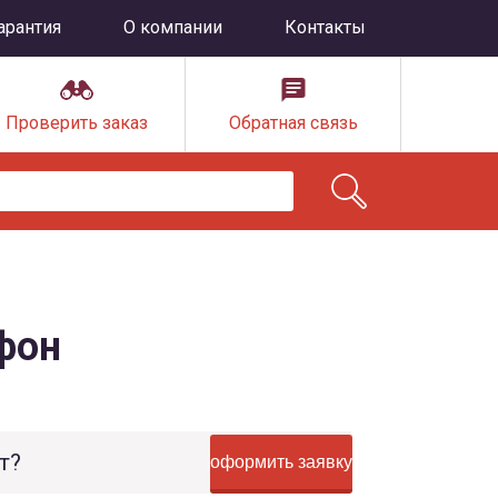
арантия
О компании
Контакты
Проверить заказ
Обратная связь
фон
т?
оформить заявку