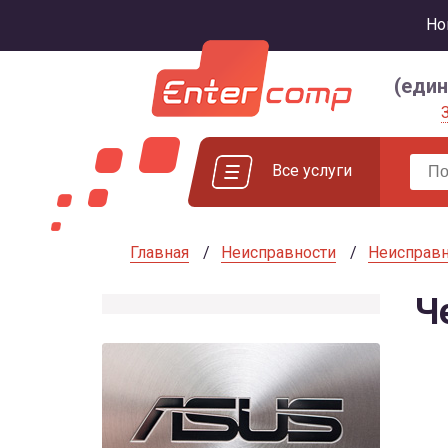
Но
(еди
Все услуги
Главная
Неисправности
Неисправн
Ч