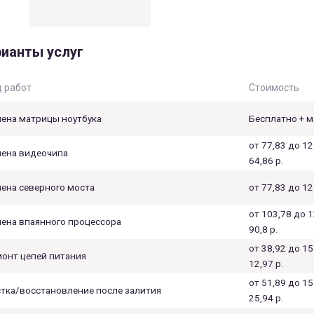
ианты услуг
 работ
Стоимость
ена матрицы ноутбука
Бесплатно + м
от 77,83 до 12
ена видеочипа
64,86 р.
ена северного моста
от 77,83 до 129
от 103,78 до 1
ена впаянного процессора
90,8 р.
от 38,92 до 15
онт цепей питания
12,97 р.
от 51,89 до 15
тка/восстановление после залития
25,94 р.