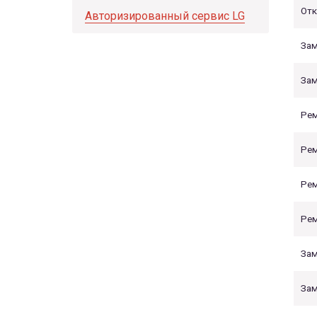
Отк
Авторизированный сервис LG
Зам
Зам
Рем
Рем
Рем
Ре
За
Зам