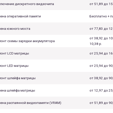
лючение дискретного видеочипа
от 51,89 до 15
ена оперативной памяти
Бесплатно + па
ена южного моста
от 77,83 до 129
от 38,92 до 10
онт схемы зарядки аккумулятора
10,38 р.
онт LCD матрицы
от 25,94 до 16
онт LED матрицы
от 25,94 до 90,
монт шлейфа матрицы
от 38,92 до 90,
мена шлейфа матрицы
от 12,97 до 25
ена распаянной видеопамяти (VRAM)
от 51,89 до 90,