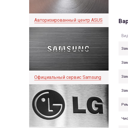
Авторизированный центр ASUS
Вар
Вид
Зам
Зам
Зам
Официальный сервис Samsung
Зам
Рем
Чис